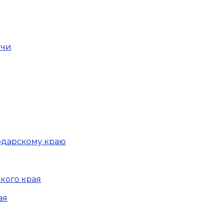
очи
одарскому краю
кого края
ая