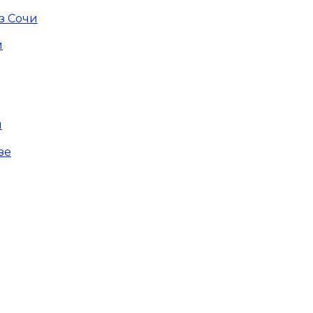
з Сочи
и
и
зе