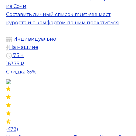
из Сочи
Составить личный список must-see мест
курорта и с комфортом по ним прокатиться
Индивидуально
На машине
7.5 ч
16375 ₽
Скидка 65%
(479)