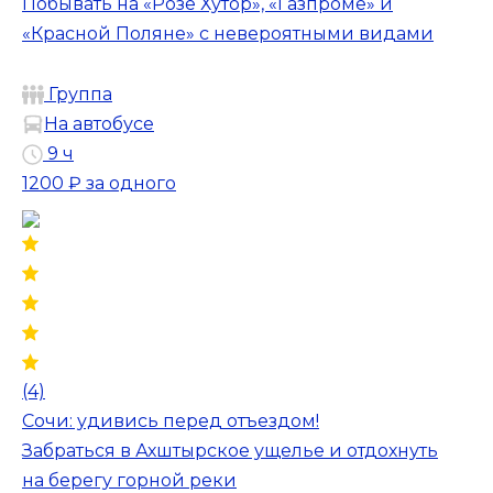
Побывать на «Розе Хутор», «Газпроме» и
«Красной Поляне» с невероятными видами
Группа
На автобусе
9 ч
1200 ₽
за одного
(4)
Сочи: удивись перед отъездом!
Забраться в Ахштырское ущелье и отдохнуть
на берегу горной реки