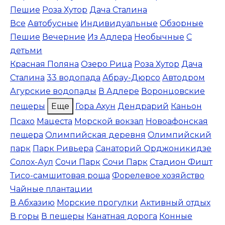
Пешие
Роза Хутор
Дача Сталина
Все
Автобусные
Индивидуальные
Обзорные
Пешие
Вечерние
Из Адлера
Необычные
С
детьми
Красная Поляна
Озеро Рица
Роза Хутор
Дача
Сталина
33 водопада
Абрау-Дюрсо
Автодром
Агурские водопады
В Адлере
Воронцовские
пещеры
Еще
Гора Ахун
Дендрарий
Каньон
Псахо
Мацеста
Морской вокзал
Новоафонская
пещера
Олимпийская деревня
Олимпийский
парк
Парк Ривьера
Санаторий Орджоникидзе
Солох-Аул
Сочи Парк
Сочи Парк
Стадион Фишт
Тисо-самшитовая роща
Форелевое хозяйство
Чайные плантации
В Абхазию
Морские прогулки
Активный отдых
В горы
В пещеры
Канатная дорога
Конные