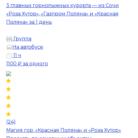
3 главных горнолыжных курорта — из Сочи
«Роза Хутор», «Газпром Поляна» и «Красная
Поляна» за 1 день
Группа
На автобусе
11 ч
1100 ₽
за одного
(24)
Магия гор: «Красная Поляна» и «Роза Хутор»