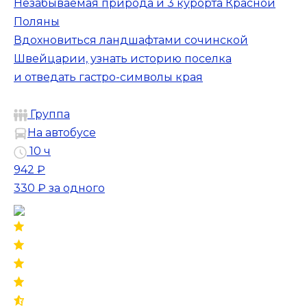
Незабываемая природа и 3 курорта Красной
Поляны
Вдохновиться ландшафтами сочинской
Швейцарии, узнать историю поселка
и отведать гастро-символы края
Группа
На автобусе
10 ч
942 ₽
330 ₽
за одного