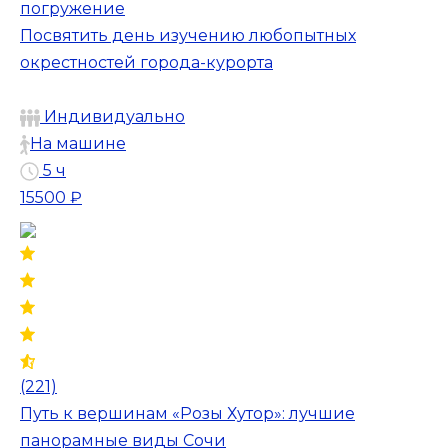
погружение
Посвятить день изучению любопытных
окрестностей города-курорта
Индивидуально
На машине
5 ч
15500 ₽
(221)
Путь к вершинам «Розы Хутор»: лучшие
панорамные виды Сочи