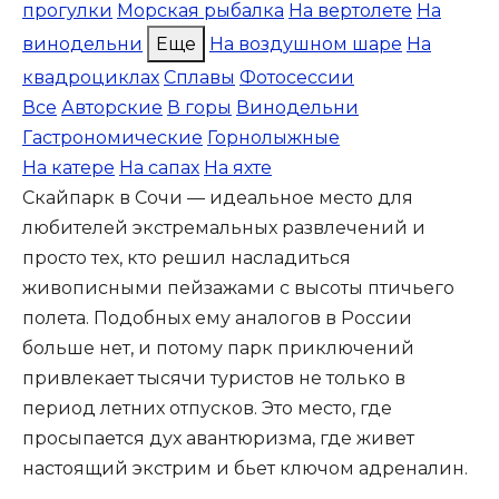
прогулки
Морская рыбалка
На вертолете
На
винодельни
Еще
На воздушном шаре
На
квадроциклах
Сплавы
Фотосессии
Все
Авторские
В горы
Винодельни
Гастрономические
Горнолыжные
На катере
На сапах
На яхте
Скайпарк в Сочи — идеальное место для
любителей экстремальных развлечений и
просто тех, кто решил насладиться
живописными пейзажами с высоты птичьего
полета. Подобных ему аналогов в России
больше нет, и потому парк приключений
привлекает тысячи туристов не только в
период летних отпусков. Это место, где
просыпается дух авантюризма, где живет
настоящий экстрим и бьет ключом адреналин.