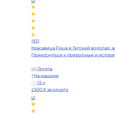
(93)
Красавица Рица и Гегский водопад: 
Прикоснуться к природным и истори
Группа
На машине
13 ч
2300 ₽
за одного