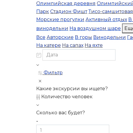
Олимпийская деревня
Олимпийский
Парк
Стадион Фишт
Тисо-самшитовая
Морские прогулки
Активный отдых
В
винодельни
На воздушном шаре
Ещ
Все
Авторские
В горы
Винодельни
Г
На катере
На сапах
На яхте
Фильтр
Какие экскурсии вы ищете?
Количество человек
Сколько вас будет?