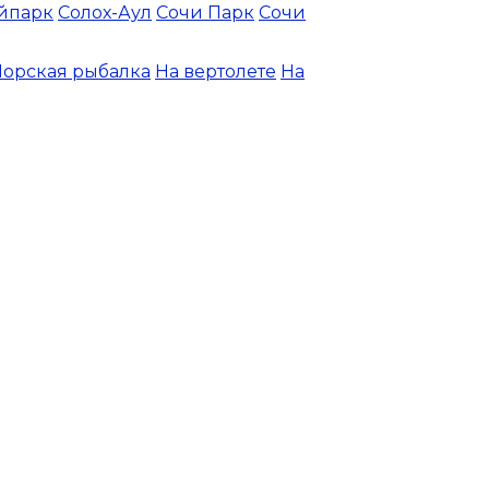
йпарк
Солох-Аул
Сочи Парк
Сочи
орская рыбалка
На вертолете
На