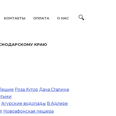
КОНТАКТЫ
ОПЛАТА
О НАС
АСНОДАРСКОМУ КРАЮ
Пешие
Роза Хутор
Дача Сталина
етьми
м
Агурские водопады
В Адлере
л
Новоафонская пещера