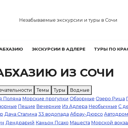
Незабываемые экскурсии и туры в Сочи
 АБХАЗИЮ
ЭКСКУРСИИ В АДЛЕРЕ
ТУРЫ ПО КР
АБХАЗИЮ ИЗ СОЧИ
ечательности
Темы
Туры
Водные
я Поляна
Морские прогулки
Обзорные
Озеро Рица
зорные
Пешие
Вечерние
Из Адлера
Необычные
С д
ор
Дача Сталина
33 водопада
Абрау-Дюрсо
Автодро
ун
Дендрарий
Каньон Псахо
Мацеста
Морской вокза