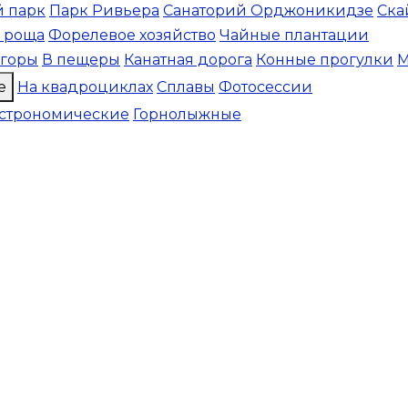
 парк
Парк Ривьера
Санаторий Орджоникидзе
Ска
 роща
Форелевое хозяйство
Чайные плантации
 горы
В пещеры
Канатная дорога
Конные прогулки
М
е
На квадроциклах
Сплавы
Фотосессии
астрономические
Горнолыжные