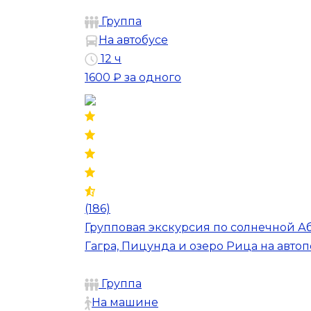
Группа
На автобусе
12 ч
1600 ₽
за одного
(186)
Групповая экскурсия по солнечной А
Гагра, Пицунда и озеро Рица на авт
Группа
На машине