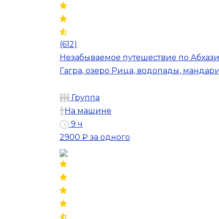
(612)
Незабываемое путешествие по Абхаз
Гагра, озеро Рица, водопады, мандари
Группа
На машине
9 ч
2900 ₽
за одного