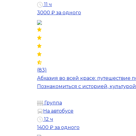
11 ч
3000 ₽
за одного
(83)
Абхазия во всей красе: путешествие 
Познакомиться с историей, культур
Группа
На автобусе
12 ч
1400 ₽
за одного