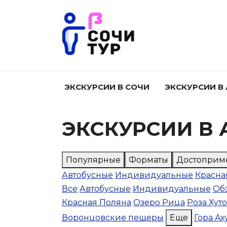
Перейти
к
содержанию
ЭКСКУРСИИ В СОЧИ
ЭКСКУРСИИ В
ЭКСКУРСИИ В 
Популярные
Форматы
Достоприм
Автобусные
Индивидуальные
Красна
Все
Автобусные
Индивидуальные
Об
Красная Поляна
Озеро Рица
Роза Хут
Воронцовские пещеры
Еще
Гора Ах