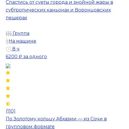
Спастись от суеты города и знойной жары в
субтропических каньонах и Воронцовских
пещерах
Группа
На машине
8 ч
6200 ₽
за одного
(110)
По Золотому кольцу Абхазии — из Сочи в
групповом формате