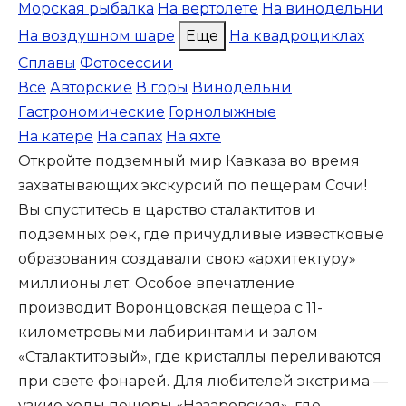
Морская рыбалка
На вертолете
На винодельни
На воздушном шаре
Еще
На квадроциклах
Сплавы
Фотосессии
Все
Авторские
В горы
Винодельни
Гастрономические
Горнолыжные
На катере
На сапах
На яхте
Откройте подземный мир Кавказа во время
захватывающих экскурсий по пещерам Сочи!
Вы спуститесь в царство сталактитов и
подземных рек, где причудливые известковые
образования создавали свою «архитектуру»
миллионы лет. Особое впечатление
производит Воронцовская пещера с 11-
километровыми лабиринтами и залом
«Сталактитовый», где кристаллы переливаются
при свете фонарей. Для любителей экстрима —
узкие ходы пещеры «Назаровская», где