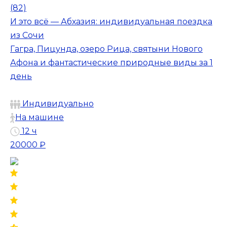
(82)
И это всё — Абхазия: индивидуальная поездка
из Сочи
Гагра, Пицунда, озеро Рица, святыни Нового
Афона и фантастические природные виды за 1
день
Индивидуально
На машине
12 ч
20000 ₽