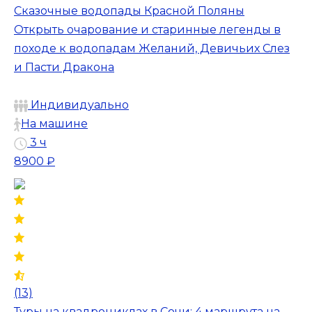
Сказочные водопады Красной Поляны
Открыть очарование и старинные легенды в
походе к водопадам Желаний, Девичьих Слез
и Пасти Дракона
Индивидуально
На машине
3 ч
8900 ₽
(13)
Туры на квадроциклах в Сочи: 4 маршрута на