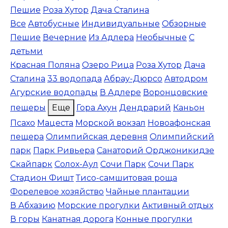
Пешие
Роза Хутор
Дача Сталина
Все
Автобусные
Индивидуальные
Обзорные
Пешие
Вечерние
Из Адлера
Необычные
С
детьми
Красная Поляна
Озеро Рица
Роза Хутор
Дача
Сталина
33 водопада
Абрау-Дюрсо
Автодром
Агурские водопады
В Адлере
Воронцовские
пещеры
Еще
Гора Ахун
Дендрарий
Каньон
Псахо
Мацеста
Морской вокзал
Новоафонская
пещера
Олимпийская деревня
Олимпийский
парк
Парк Ривьера
Санаторий Орджоникидзе
Скайпарк
Солох-Аул
Сочи Парк
Сочи Парк
Стадион Фишт
Тисо-самшитовая роща
Форелевое хозяйство
Чайные плантации
В Абхазию
Морские прогулки
Активный отдых
В горы
Канатная дорога
Конные прогулки