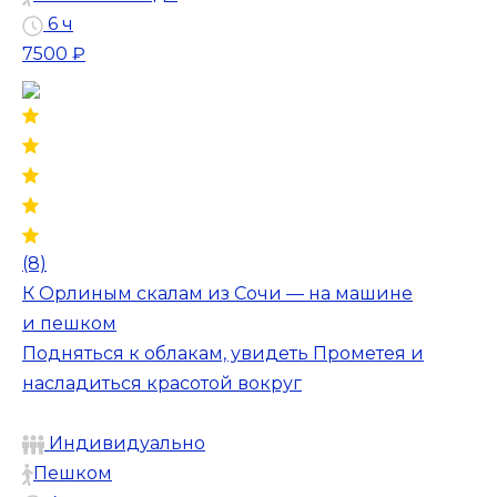
6 ч
7500 ₽
(8)
К Орлиным скалам из Сочи — на машине
и пешком
Подняться к облакам, увидеть Прометея и
насладиться красотой вокруг
Индивидуально
Пешком