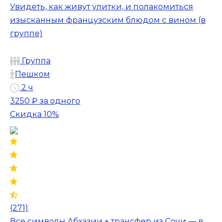
Увидеть, как живут улитки, и полакомиться
изысканным французским блюдом с вином (в
группе)
Группа
Пешком
2 ч
3250 ₽
за одного
Скидка 10%
(271)
Все символы Абхазии + трансфер из Сочи — в