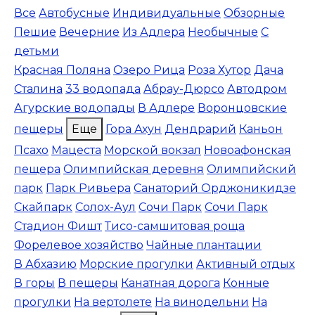
Все
Автобусные
Индивидуальные
Обзорные
Пешие
Вечерние
Из Адлера
Необычные
С
детьми
Красная Поляна
Озеро Рица
Роза Хутор
Дача
Сталина
33 водопада
Абрау-Дюрсо
Автодром
Агурские водопады
В Адлере
Воронцовские
пещеры
Еще
Гора Ахун
Дендрарий
Каньон
Псахо
Мацеста
Морской вокзал
Новоафонская
пещера
Олимпийская деревня
Олимпийский
парк
Парк Ривьера
Санаторий Орджоникидзе
Скайпарк
Солох-Аул
Сочи Парк
Сочи Парк
Стадион Фишт
Тисо-самшитовая роща
Форелевое хозяйство
Чайные плантации
В Абхазию
Морские прогулки
Активный отдых
В горы
В пещеры
Канатная дорога
Конные
прогулки
На вертолете
На винодельни
На