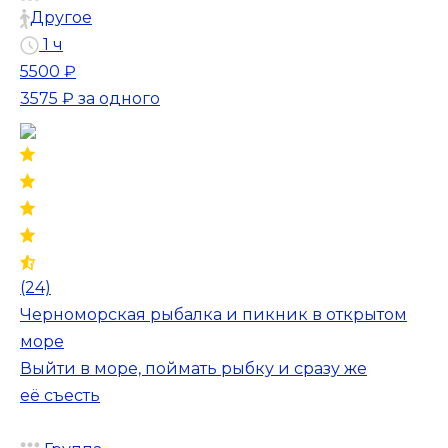
Другое
1 ч
5500 ₽
3575 ₽
за одного
(24)
Черноморская рыбалка и пикник в открытом
море
Выйти в море, поймать рыбку и сразу же
её съесть