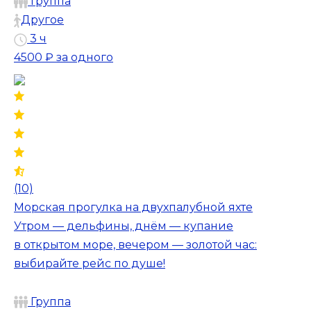
Группа
Другое
3 ч
4500 ₽
за одного
(10)
Морская прогулка на двухпалубной яхте
Утром — дельфины, днём — купание
в открытом море, вечером — золотой час:
выбирайте рейс по душе!
Группа