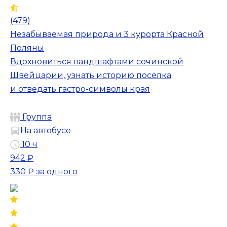
(479)
Незабываемая природа и 3 курорта Красной
Поляны
Вдохновиться ландшафтами сочинской
Швейцарии, узнать историю поселка
и отведать гастро-символы края
Группа
На автобусе
10 ч
942 ₽
330 ₽
за одного