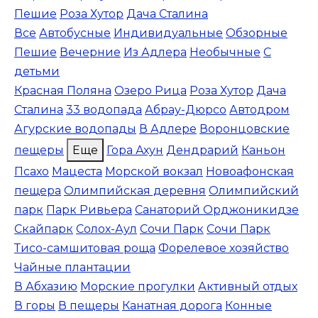
Пешие
Роза Хутор
Дача Сталина
Все
Автобусные
Индивидуальные
Обзорные
Пешие
Вечерние
Из Адлера
Необычные
С
детьми
Красная Поляна
Озеро Рица
Роза Хутор
Дача
Сталина
33 водопада
Абрау-Дюрсо
Автодром
Агурские водопады
В Адлере
Воронцовские
пещеры
Еще
Гора Ахун
Дендрарий
Каньон
Псахо
Мацеста
Морской вокзал
Новоафонская
пещера
Олимпийская деревня
Олимпийский
парк
Парк Ривьера
Санаторий Орджоникидзе
Скайпарк
Солох-Аул
Сочи Парк
Сочи Парк
Тисо-самшитовая роща
Форелевое хозяйство
Чайные плантации
В Абхазию
Морские прогулки
Активный отдых
В горы
В пещеры
Канатная дорога
Конные