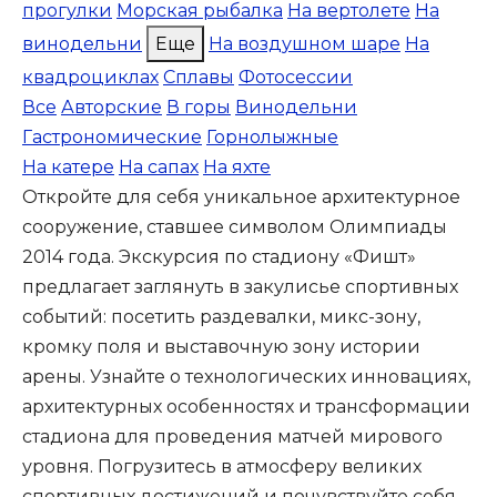
прогулки
Морская рыбалка
На вертолете
На
винодельни
Еще
На воздушном шаре
На
квадроциклах
Сплавы
Фотосессии
Все
Авторские
В горы
Винодельни
Гастрономические
Горнолыжные
На катере
На сапах
На яхте
Откройте для себя уникальное архитектурное
сооружение, ставшее символом Олимпиады
2014 года. Экскурсия по стадиону «Фишт»
предлагает заглянуть в закулисье спортивных
событий: посетить раздевалки, микс-зону,
кромку поля и выставочную зону истории
арены. Узнайте о технологических инновациях,
архитектурных особенностях и трансформации
стадиона для проведения матчей мирового
уровня. Погрузитесь в атмосферу великих
спортивных достижений и почувствуйте себя