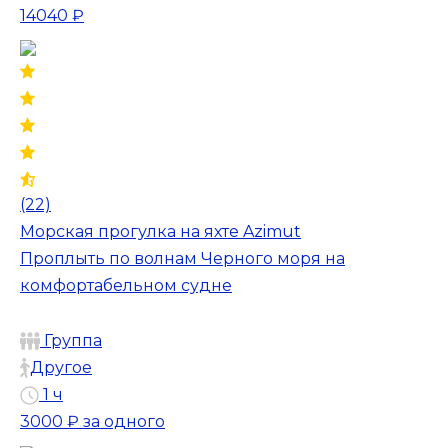
14040 ₽
(22)
Морская прогулка на яхте Azimut
Проплыть по волнам Черного моря на
комфортабельном судне
Группа
Другое
1 ч
3000 ₽
за одного