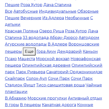
Пешие
Роза Хутор
Дача Сталина
Все
Автобусные
Индивидуальные
Обзорные
Пешие
Вечерние
Из Адлера
Необычные
С
детьми
Красная Поляна
Озеро Рица
Роза Хутор
Дача
Сталина
33 водопада
Абрау-Дюрсо
Автодром
Агурские водопады
В Адлере
Воронцовские
пещеры
Еще
Гора Ахун
Дендрарий
Каньон
Псахо
Мацеста
Морской вокзал
Новоафонская
пещера
Олимпийская деревня
Олимпийский
парк
Парк Ривьера
Санаторий Орджоникидзе
Скайпарк
Солох-Аул
Сочи Парк
Сочи Парк
Стадион Фишт
Тисо-самшитовая роща
Чайные
плантации
В Абхазию
Морские прогулки
Активный отдых
В горы
В пещеры
Канатная дорога
Конные