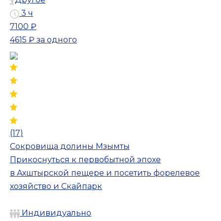
3 ч
7100 ₽
4615 ₽
за одного
(17)
Сокровища долины Мзымты
Прикоснуться к первобытной эпохе
в Ахштырской пещере и посетить форелевое
хозяйство и Скайпарк
Индивидуально