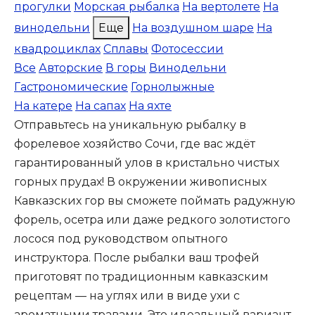
прогулки
Морская рыбалка
На вертолете
На
винодельни
Еще
На воздушном шаре
На
квадроциклах
Сплавы
Фотосессии
Все
Авторские
В горы
Винодельни
Гастрономические
Горнолыжные
На катере
На сапах
На яхте
Отправьтесь на уникальную рыбалку в
форелевое хозяйство Сочи, где вас ждёт
гарантированный улов в кристально чистых
горных прудах! В окружении живописных
Кавказских гор вы сможете поймать радужную
форель, осетра или даже редкого золотистого
лосося под руководством опытного
инструктора. После рыбалки ваш трофей
приготовят по традиционным кавказским
рецептам — на углях или в виде ухи с
ароматными травами. Это идеальный вариант