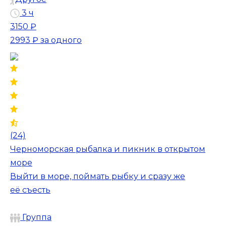
3 ч
3150 ₽
2993 ₽
за одного
(24)
Черноморская рыбалка и пикник в открытом
море
Выйти в море, поймать рыбку и сразу же
её съесть
Группа