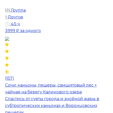
Группа
Другое
4.5 ч
3999 ₽
за одного
(157)
Сочи: каньоны, пещеры, самшитовый лес +
чайная на берегу Калинового озера
Спастись от суеты города и знойной жары в
субтропических каньонах и Воронцовских
пещерах