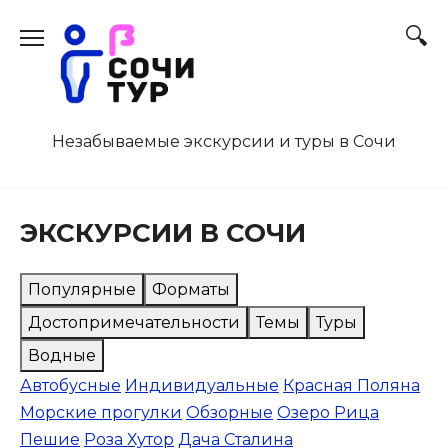
Перейти
к
содержанию
Незабываемые экскурсии и туры в Сочи
ЭКСКУРСИИ В СОЧИ
Популярные
Форматы
Достопримечательности
Темы
Туры
Водные
Автобусные
Индивидуальные
Красная Поляна
Морские прогулки
Обзорные
Озеро Рица
Пешие
Роза Хутор
Дача Сталина