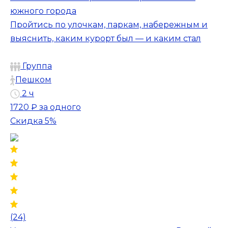
южного города
Пройтись по улочкам, паркам, набережным и
выяснить, каким курорт был — и каким стал
Группа
Пешком
2 ч
1720 ₽
за одного
Скидка 5%
(24)