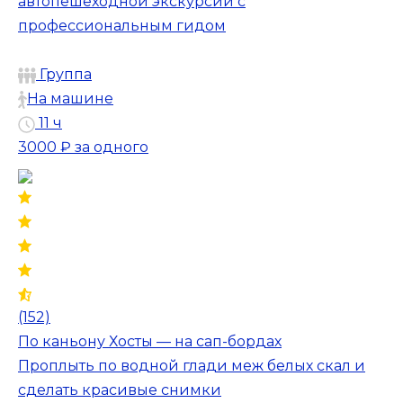
автопешеходной экскурсии с
профессиональным гидом
Группа
На машине
11 ч
3000 ₽
за одного
(152)
По каньону Хосты — на сап-бордах
Проплыть по водной глади меж белых скал и
сделать красивые снимки