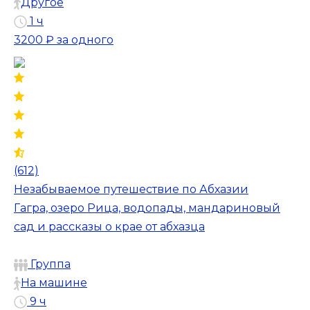
Другое
1 ч
3200 ₽
за одного
(612)
Незабываемое путешествие по Абхазии
Гагра, озеро Рица, водопады, мандариновый
сад и рассказы о крае от абхазца
Группа
На машине
9 ч