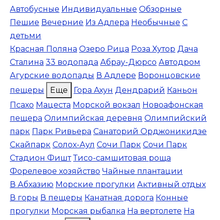
Автобусные
Индивидуальные
Обзорные
Пешие
Вечерние
Из Адлера
Необычные
С
детьми
Красная Поляна
Озеро Рица
Роза Хутор
Дача
Сталина
33 водопада
Абрау-Дюрсо
Автодром
Агурские водопады
В Адлере
Воронцовские
пещеры
Еще
Гора Ахун
Дендрарий
Каньон
Псахо
Мацеста
Морской вокзал
Новоафонская
пещера
Олимпийская деревня
Олимпийский
парк
Парк Ривьера
Санаторий Орджоникидзе
Скайпарк
Солох-Аул
Сочи Парк
Сочи Парк
Стадион Фишт
Тисо-самшитовая роща
Форелевое хозяйство
Чайные плантации
В Абхазию
Морские прогулки
Активный отдых
В горы
В пещеры
Канатная дорога
Конные
прогулки
Морская рыбалка
На вертолете
На