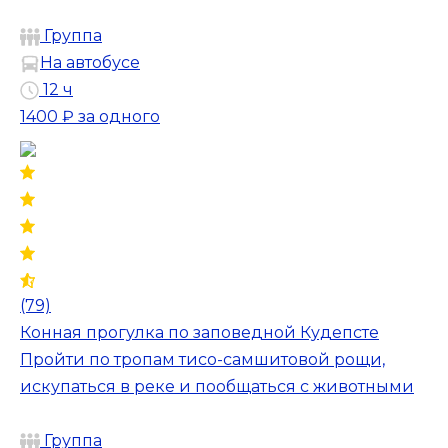
Группа
На автобусе
12 ч
1400 ₽
за одного
(79)
Конная прогулка по заповедной Кудепсте
Пройти по тропам тисо-самшитовой рощи,
искупаться в реке и пообщаться с животными
Группа