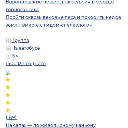
Воронцовские пещеры: экскурсия в сердце
горного Сочи
Пройти сквозь вековые леса и покорить недра
земли вместе с гидом-спелеологом
Группа
На автобусе
6 ч
1400 ₽
за одного
(189)
На сапах — по живописному каньону