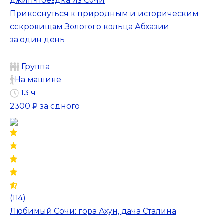
джип-поездка из Сочи
Прикоснуться к природным и историческим
сокровищам Золотого кольца Абхазии
за один день
Группа
На машине
13 ч
2300 ₽
за одного
(114)
Любимый Сочи: гора Ахун, дача Сталина