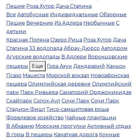
Пешие
Роза Хутор
Дача Сталина
Все
Автобусные
Индивидуальные
Обзорные
Пешие
Вечерние
Из Адлера
Необычные
С
детьми
Красная Поляна
Озеро Рица
Роза Хутор
Дача
Сталина
33 водопада
Абрау-Дюрсо
Автодром
Агурские водопады
В Адлере
Воронцовские
пещеры
Еще
Гора Ахун
Дендрарий
Каньон
Псахо
Мацеста
Морской вокзал
Новоафонская
пещера
Олимпийская деревня
Олимпийский
парк
Парк Ривьера
Санаторий Орджоникидзе
Скайпарк
Солох-Аул
Сочи Парк
Сочи Парк
Стадион Фишт
Тисо-самшитовая роща
Форелевое хозяйство
Чайные плантации
В Абхазию
Морские прогулки
Активный отдых
В горы
В пещеры
Канатная дорога
Конные