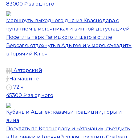
83000 ₽
за одного
Маршруты выходного дня из Краснодара с
купанием в источниках и винной дегустацией
Посетить парк Галицкого и шато в стиле
Версаля, отдохнуть в Адыгее и у моря, съездить
в Горячий Ключ
Авторский
На машине
72 ч
45300 ₽
за одного
Кубань и Адыгея: казачьи традиции, горы и
вина
Погулять по Краснодару и «Атамани», съездить
в Лагонаки и Горячий Ключ, посетить Chateau