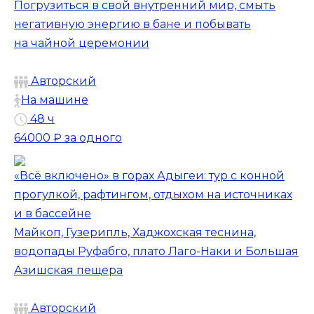
Погрузиться в свой внутренний мир, смыть
негативную энергию в бане и побывать
на чайной церемонии
Авторский
На машине
48 ч
64000 ₽
за одного
«Всё включено» в горах Адыгеи: тур с конной
прогулкой, рафтингом, отдыхом на источниках
и в бассейне
Майкоп, Гузерипль, Хаджохская теснина,
⁠водопады Руфабго, плато Лаго-Наки и Большая
Азишская пещера
Авторский