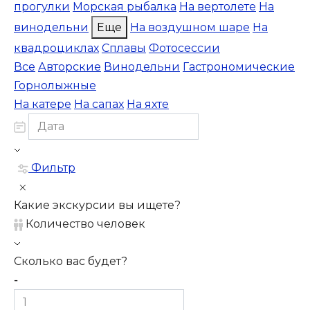
прогулки
Морская рыбалка
На вертолете
На
винодельни
Еще
На воздушном шаре
На
квадроциклах
Сплавы
Фотосессии
Все
Авторские
Винодельни
Гастрономические
Горнолыжные
На катере
На сапах
На яхте
Фильтр
Какие экскурсии вы ищете?
Количество человек
Сколько вас будет?