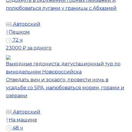
Отдохнуть в окружении горных пейзажей и
полюбоваться лугами у границы с Абхазией
Авторский
Пешком
72 ч
23000 ₽
за одного
Выходные гедониста: дегустационный тур по
винодельням Новороссийска
Отведать вин и эскарго, провести ночь в
усадьбе со SPA, налюбоваться морем, горами и
озёрами
Авторский
На машине
48 ч