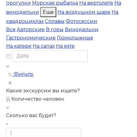
прогулки
Морская рыбалка
На вертолете
На
винодельни
Еще
На воздушном шаре
На
квадроциклах
Сплавы
Фотосессии
Все
Авторские
В горы
Винодельни
Гастрономические
Горнолыжные
На катере
На сапах
На яхте
Фильтр
Какие экскурсии вы ищете?
Количество человек
Сколько вас будет?