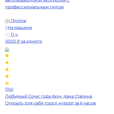
автопешеходной экскурсии с
профессиональным гидом
Группа
На машине
11 ч
3000 ₽
за одного
(114)
Любимый Сочи: гора Ахун, дача Сталина
Открыть для себя город-курорт за 6 часов