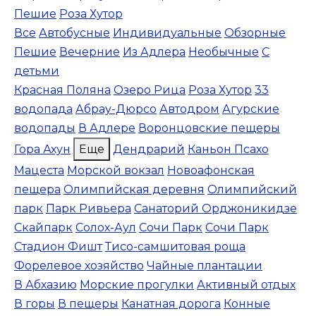
Пешие
Роза Хутор
Все
Автобусные
Индивидуальные
Обзорные
Пешие
Вечерние
Из Адлера
Необычные
С
детьми
Красная Поляна
Озеро Рица
Роза Хутор
33
водопада
Абрау-Дюрсо
Автодром
Агурские
водопады
В Адлере
Воронцовские пещеры
Гора Ахун
Еще
Дендрарий
Каньон Псахо
Мацеста
Морской вокзал
Новоафонская
пещера
Олимпийская деревня
Олимпийский
парк
Парк Ривьера
Санаторий Орджоникидзе
Скайпарк
Солох-Аул
Сочи Парк
Сочи Парк
Стадион Фишт
Тисо-самшитовая роща
Форелевое хозяйство
Чайные плантации
В Абхазию
Морские прогулки
Активный отдых
В горы
В пещеры
Канатная дорога
Конные