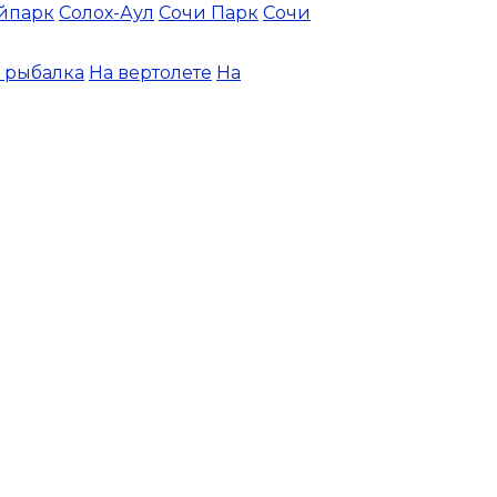
йпарк
Солох-Аул
Сочи Парк
Сочи
 рыбалка
На вертолете
На