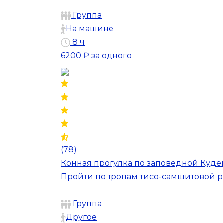
Группа
На машине
8 ч
6200 ₽
за одного
(78)
Конная прогулка по заповедной Куде
Пройти по тропам тисо-самшитовой р
Группа
Другое