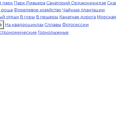
 парк
Парк Ривьера
Санаторий Орджоникидзе
Ска
 роща
Форелевое хозяйство
Чайные плантации
ый отдых
В горы
В пещеры
Канатная дорога
Морская
е
На квадроциклах
Сплавы
Фотосессии
астрономические
Горнолыжные