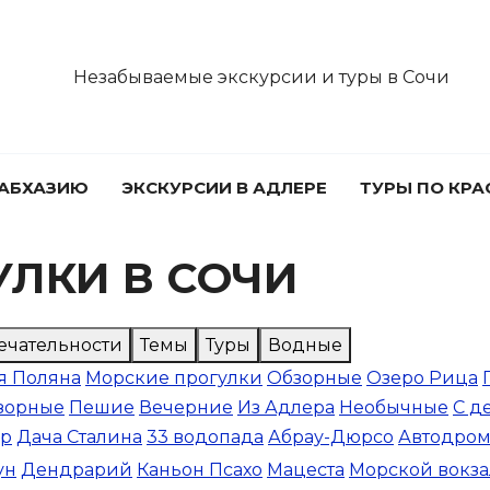
Незабываемые экскурсии и туры в Сочи
 АБХАЗИЮ
ЭКСКУРСИИ В АДЛЕРЕ
ТУРЫ ПО КР
УЛКИ В СОЧИ
ечательности
Темы
Туры
Водные
я Поляна
Морские прогулки
Обзорные
Озеро Рица
зорные
Пешие
Вечерние
Из Адлера
Необычные
С д
ор
Дача Сталина
33 водопада
Абрау-Дюрсо
Автодро
ун
Дендрарий
Каньон Псахо
Мацеста
Морской вокза