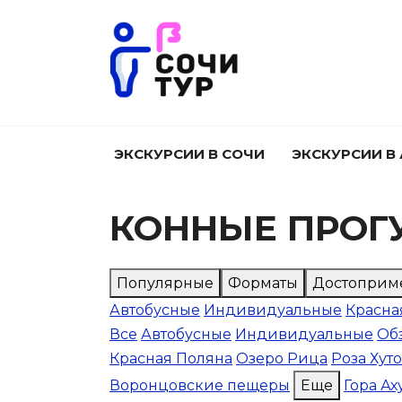
Перейти
к
содержанию
ЭКСКУРСИИ В СОЧИ
ЭКСКУРСИИ В
КОННЫЕ ПРОГ
Популярные
Форматы
Достоприм
Автобусные
Индивидуальные
Красна
Все
Автобусные
Индивидуальные
Об
Красная Поляна
Озеро Рица
Роза Хут
Воронцовские пещеры
Еще
Гора Ах