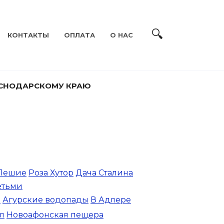
КОНТАКТЫ
ОПЛАТА
О НАС
АСНОДАРСКОМУ КРАЮ
Пешие
Роза Хутор
Дача Сталина
етьми
м
Агурские водопады
В Адлере
л
Новоафонская пещера