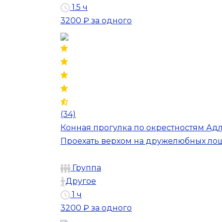
1.5 ч
3200 ₽
за одного
(34)
Конная прогулка по окрестностям Ад
Проехать верхом на дружелюбных лош
Группа
Другое
1 ч
3200 ₽
за одного