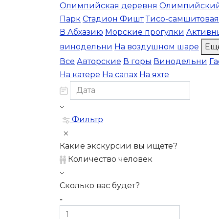
Олимпийская деревня
Олимпийский
Парк
Стадион Фишт
Тисо-самшитовая
В Абхазию
Морские прогулки
Активн
винодельни
На воздушном шаре
Ещ
Все
Авторские
В горы
Винодельни
Г
На катере
На сапах
На яхте
Фильтр
Какие экскурсии вы ищете?
Количество человек
Сколько вас будет?