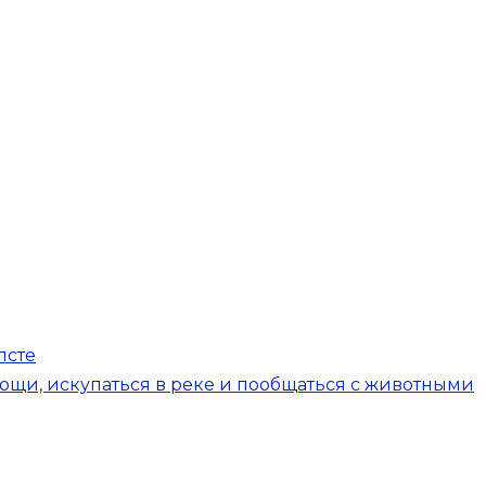
псте
ощи, искупаться в реке и пообщаться с животными