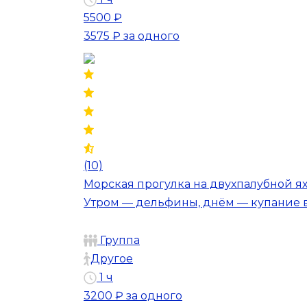
5500 ₽
3575 ₽
за одного
(10)
Морская прогулка на двухпалубной ях
Утром — дельфины, днём — купание в 
Группа
Другое
1 ч
3200 ₽
за одного