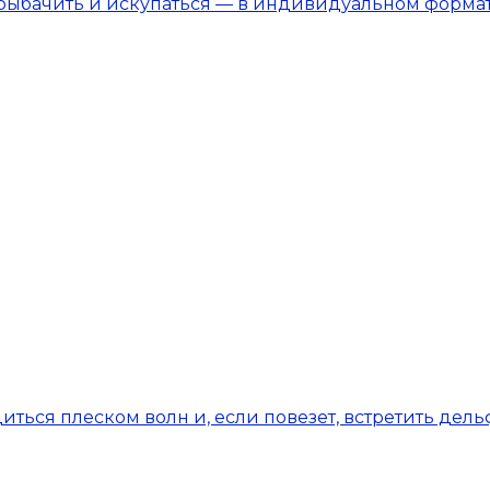
орыбачить и искупаться — в индивидуальном форма
иться плеском волн и, если повезет, встретить дел