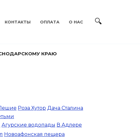
КОНТАКТЫ
ОПЛАТА
О НАС
АСНОДАРСКОМУ КРАЮ
Пешие
Роза Хутор
Дача Сталина
етьми
м
Агурские водопады
В Адлере
л
Новоафонская пещера