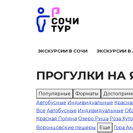
Перейти
к
содержанию
ЭКСКУРСИИ В СОЧИ
ЭКСКУРСИИ В
ПРОГУЛКИ НА 
Популярные
Форматы
Достоприм
Автобусные
Индивидуальные
Красна
Все
Автобусные
Индивидуальные
Об
Красная Поляна
Озеро Рица
Роза Хут
Воронцовские пещеры
Еще
Гора Ах