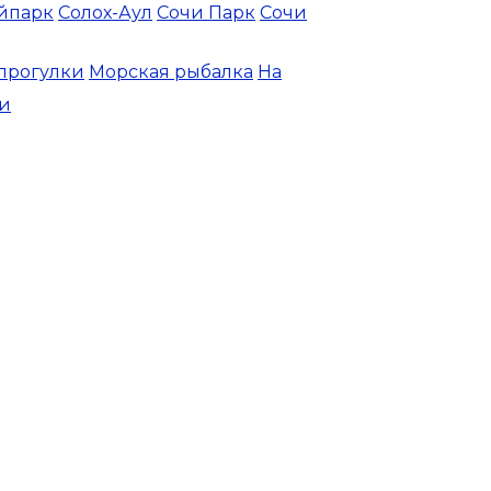
йпарк
Солох-Аул
Сочи Парк
Сочи
прогулки
Морская рыбалка
На
и