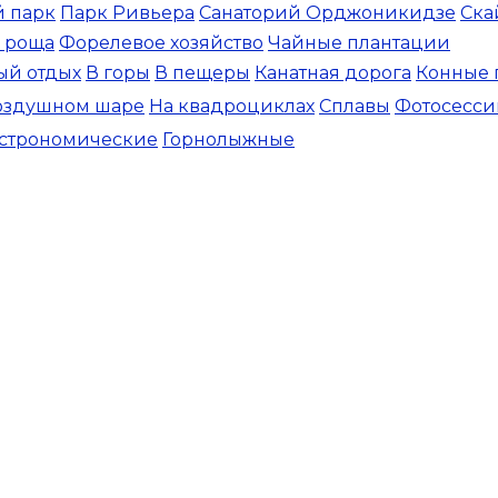
 парк
Парк Ривьера
Санаторий Орджоникидзе
Ска
 роща
Форелевое хозяйство
Чайные плантации
ый отдых
В горы
В пещеры
Канатная дорога
Конные 
оздушном шаре
На квадроциклах
Сплавы
Фотосесси
астрономические
Горнолыжные