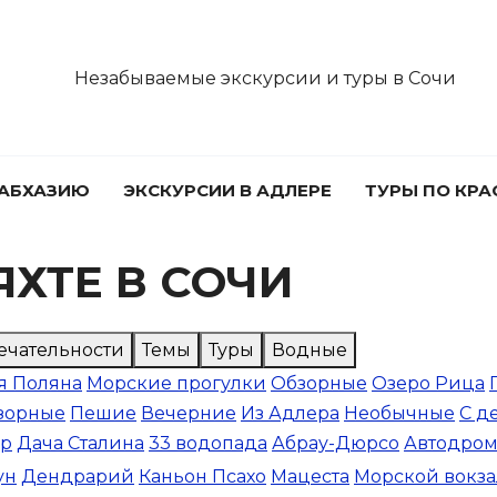
Незабываемые экскурсии и туры в Сочи
 АБХАЗИЮ
ЭКСКУРСИИ В АДЛЕРЕ
ТУРЫ ПО КР
ЯХТЕ В СОЧИ
ечательности
Темы
Туры
Водные
я Поляна
Морские прогулки
Обзорные
Озеро Рица
зорные
Пешие
Вечерние
Из Адлера
Необычные
С д
ор
Дача Сталина
33 водопада
Абрау-Дюрсо
Автодро
ун
Дендрарий
Каньон Псахо
Мацеста
Морской вокза