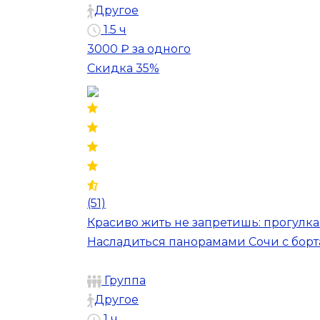
Другое
1.5 ч
3000 ₽
за одного
Скидка 35%
(51)
Красиво жить не запретишь: прогулка
Насладиться панорамами Сочи с борт
Группа
Другое
1 ч