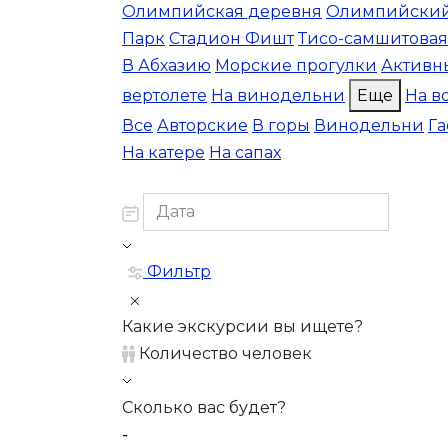
Олимпийская деревня
Олимпийский
Парк
Стадион Фишт
Тисо-самшитовая
В Абхазию
Морские прогулки
Активн
вертолете
На винодельни
Еще
На в
Все
Авторские
В горы
Винодельни
Г
На катере
На сапах
Фильтр
Какие экскурсии вы ищете?
Количество человек
Сколько вас будет?