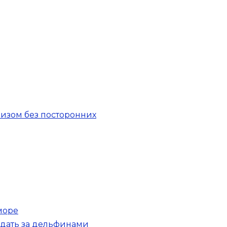
изом без посторонних
море
юдать за дельфинами