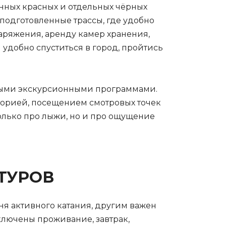
нных красных и отдельных чёрных
 подготовленные трассы, где удобно
аряжения, аренду камер хранения,
 удобно спуститься в город, пройтись
ёнными экскурсионными программами.
сторией, посещением смотровых точек
только про лыжи, но и про ощущение
ТУРОВ
ня активного катания, другим важен
ключены проживание, завтрак,