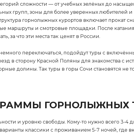
тегорий сложности — от учебных зелёных до насыще
льных групп, зоны для более уверенных любителей и
руктура горнолыжных курортов включает прокат сн
ные маршруты и смотровые площадки. После катания
ь, за что эти места так ценят в России.
но и немного переключаться, подойдут туры с включ
ыезд в сторону Красной Поляны для знакомства с и
орные долины. Так туры в горы Сочи становятся не 
ГРАММЫ ГОРНОЛЫЖНЫХ 
ности и уровню свободы. Кому-то нужно всего 3-4 д
варианты классики с проживанием 5-7 ночей, где в