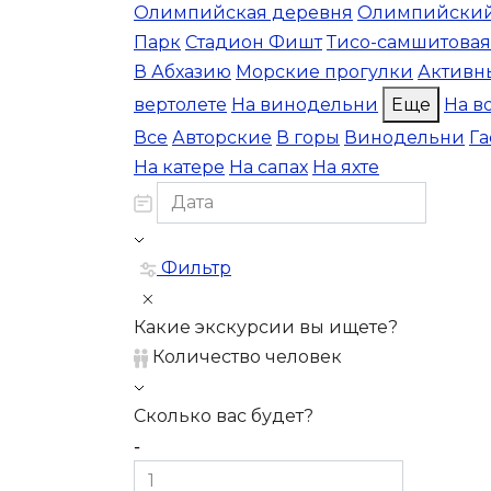
Олимпийская деревня
Олимпийский
Парк
Стадион Фишт
Тисо-самшитовая
В Абхазию
Морские прогулки
Активн
вертолете
На винодельни
Еще
На в
Все
Авторские
В горы
Винодельни
Г
На катере
На сапах
На яхте
Фильтр
Какие экскурсии вы ищете?
Количество человек
Сколько вас будет?