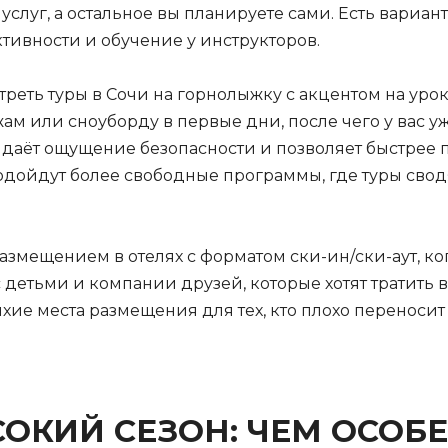
услуг, а остальное вы планируете сами. Есть вариа
тивности и обучение у инструкторов.
мотреть туры в Сочи на горнолыжку с акцентом на уро
ам или сноуборду в первые дни, после чего у вас уж
, даёт ощущение безопасности и позволяет быстрее 
дойдут более свободные программы, где туры сводя
мещением в отелях с форматом ски-ин/ски-аут, ког
детьми и компании друзей, которые хотят тратить вр
ихие места размещения для тех, кто плохо перенос
СОКИЙ СЕЗОН: ЧЕМ ОСОБ