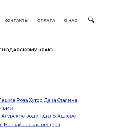
КОНТАКТЫ
ОПЛАТА
О НАС
АСНОДАРСКОМУ КРАЮ
Пешие
Роза Хутор
Дача Сталина
етьми
м
Агурские водопады
В Адлере
л
Новоафонская пещера