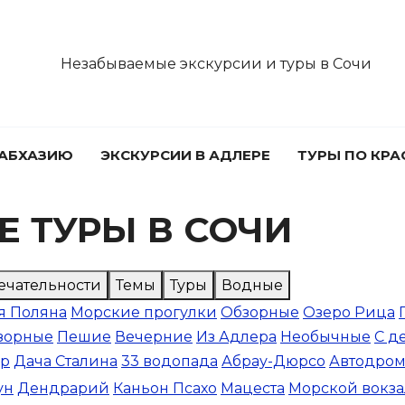
Незабываемые экскурсии и туры в Сочи
 АБХАЗИЮ
ЭКСКУРСИИ В АДЛЕРЕ
ТУРЫ ПО КР
 ТУРЫ В СОЧИ
ечательности
Темы
Туры
Водные
я Поляна
Морские прогулки
Обзорные
Озеро Рица
зорные
Пешие
Вечерние
Из Адлера
Необычные
С д
ор
Дача Сталина
33 водопада
Абрау-Дюрсо
Автодро
ун
Дендрарий
Каньон Псахо
Мацеста
Морской вокза