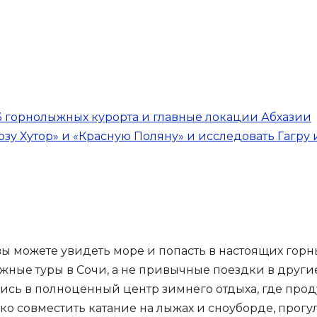
 3 горнолыжных курорта и главные локации Абхазии
Розу Хутор» и «Красную Поляну» и исследовать Гагру
 вы можете увидеть море и попасть в настоящих гор
жные туры в Сочи, а не привычные поездки в други
ь в полноценный центр зимнего отдыха, где проду
гко совместить катание на лыжах и сноуборде, про