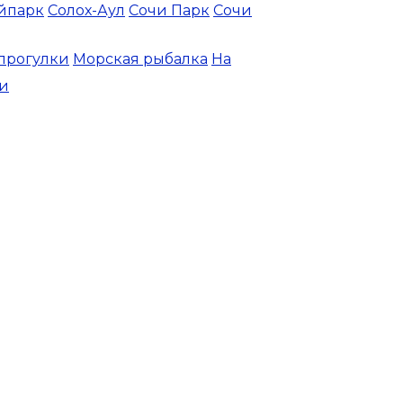
йпарк
Солох-Аул
Сочи Парк
Сочи
прогулки
Морская рыбалка
На
и