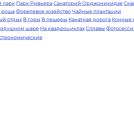
 парк
Парк Ривьера
Санаторий Орджоникидзе
Ска
 роща
Форелевое хозяйство
Чайные плантации
ый отдых
В горы
В пещеры
Канатная дорога
Конные 
оздушном шаре
На квадроциклах
Сплавы
Фотосесси
астрономические