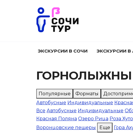
Перейти
к
содержанию
ЭКСКУРСИИ В СОЧИ
ЭКСКУРСИИ В
ГОРНОЛЫЖНЫЕ
Популярные
Форматы
Достоприм
Автобусные
Индивидуальные
Красна
Все
Автобусные
Индивидуальные
Об
Красная Поляна
Озеро Рица
Роза Хут
Воронцовские пещеры
Еще
Гора Ах