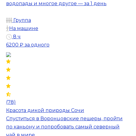
водопады и многое другое — за 1 день
Группа
На машине
8 ч
6200 ₽
за одного
(78)
Красота дикой природы Сочи
Спуститься в Воронцовские пещеры, пройти
по каньону и попробовать самый северный
чай в мире