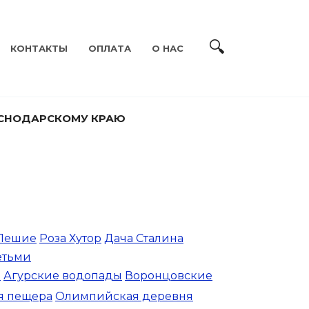
КОНТАКТЫ
ОПЛАТА
О НАС
АСНОДАРСКОМУ КРАЮ
Пешие
Роза Хутор
Дача Сталина
етьми
м
Агурские водопады
Воронцовские
я пещера
Олимпийская деревня