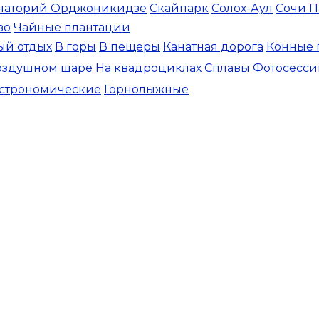
наторий Орджоникидзе
Скайпарк
Солох-Аул
Сочи П
во
Чайные плантации
ый отдых
В горы
В пещеры
Канатная дорога
Конные 
оздушном шаре
На квадроциклах
Сплавы
Фотосесси
астрономические
Горнолыжные