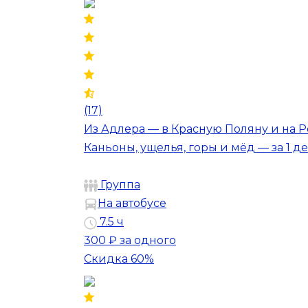
(17)
Из Адлера — в Красную Поляну и на Р
Каньоны, ущелья, горы и мёд — за 1 д
Группа
На автобусе
7.5 ч
300 ₽
за одного
Скидка 60%