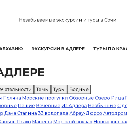
Незабываемые экскурсии и туры в Сочи
 АБХАЗИЮ
ЭКСКУРСИИ В АДЛЕРЕ
ТУРЫ ПО КР
АДЛЕРЕ
ечательности
Темы
Туры
Водные
я Поляна
Морские прогулки
Обзорные
Озеро Рица
зорные
Пешие
Вечерние
Из Адлера
Необычные
С д
ор
Дача Сталина
33 водопада
Абрау-Дюрсо
Автодро
Каньон Псахо
Мацеста
Морской вокзал
Новоафонска