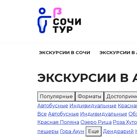
Перейти
к
содержанию
ЭКСКУРСИИ В СОЧИ
ЭКСКУРСИИ В
ЭКСКУРСИИ В 
Популярные
Форматы
Достоприм
Автобусные
Индивидуальные
Красна
Все
Автобусные
Индивидуальные
Об
Красная Поляна
Озеро Рица
Роза Хут
пещеры
Гора Ахун
Еще
Дендрарий