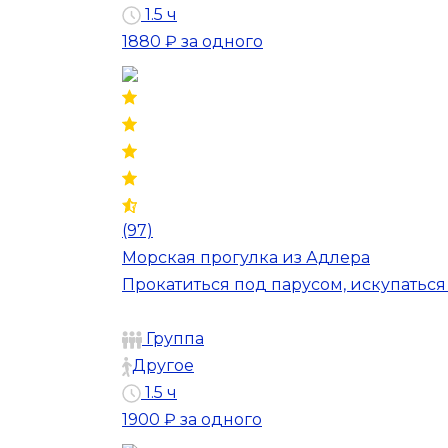
1.5 ч
1880 ₽
за одного
(97)
Морская прогулка из Адлера
Прокатиться под парусом, искупатьс
Группа
Другое
1.5 ч
1900 ₽
за одного