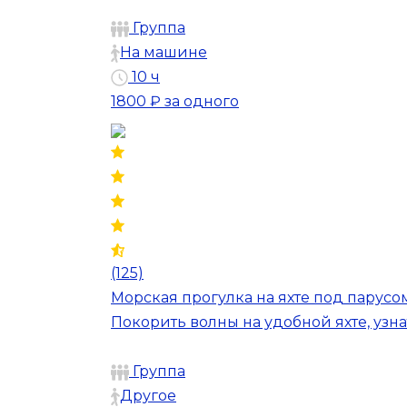
Группа
На машине
10 ч
1800 ₽
за одного
(125)
Морская прогулка на яхте под парусо
Покорить волны на удобной яхте, узн
Группа
Другое