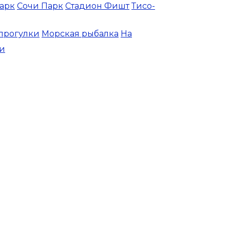
арк
Сочи Парк
Стадион Фишт
Тисо-
прогулки
Морская рыбалка
На
и