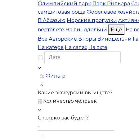
Олимпийский парк
Парк Ривьера
Са
самшитовая роща
Форелевое хозяйст
В Абхазию
Морские прогулки
Активн
вертолете
На винодельни
Еще
На в
Все
Авторские
В горы
Винодельни
Г
На катере
На сапах
На яхте
Фильтр
Какие экскурсии вы ищете?
Количество человек
Сколько вас будет?