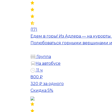
(17)
Едем в горы! Из Адлера — на курорт
Полюбоваться горными вершинами и 
Группа
На автобусе
11 ч
800 ₽
320 ₽
за одного
Скидка 5%