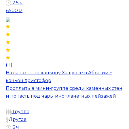
2.5 ч
8500 ₽
(11)
На сапах — по каньону Хашупсе в Абхазии +
каньон Христофор
Проплыть в мини-группе среди каменных стен
и попасть под чары инопланетных пейзажей
Группа
Другое
6 ч