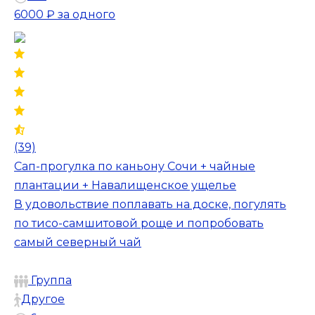
6000 ₽
за одного
(39)
Сап-прогулка по каньону Сочи + чайные
плантации + Навалищенское ущелье
В удовольствие поплавать на доске, погулять
по тисо-самшитовой роще и попробовать
самый северный чай
Группа
Другое