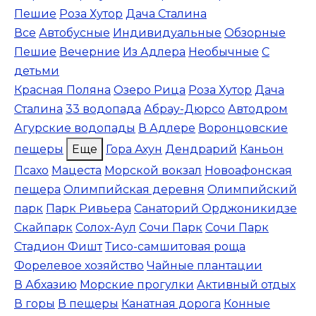
Пешие
Роза Хутор
Дача Сталина
Все
Автобусные
Индивидуальные
Обзорные
Пешие
Вечерние
Из Адлера
Необычные
С
детьми
Красная Поляна
Озеро Рица
Роза Хутор
Дача
Сталина
33 водопада
Абрау-Дюрсо
Автодром
Агурские водопады
В Адлере
Воронцовские
пещеры
Еще
Гора Ахун
Дендрарий
Каньон
Псахо
Мацеста
Морской вокзал
Новоафонская
пещера
Олимпийская деревня
Олимпийский
парк
Парк Ривьера
Санаторий Орджоникидзе
Скайпарк
Солох-Аул
Сочи Парк
Сочи Парк
Стадион Фишт
Тисо-самшитовая роща
Форелевое хозяйство
Чайные плантации
В Абхазию
Морские прогулки
Активный отдых
В горы
В пещеры
Канатная дорога
Конные