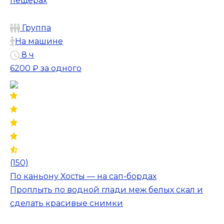
пещерах
Группа
На машине
8 ч
6200 ₽
за одного
(150)
По каньону Хосты — на сап-бордах
Проплыть по водной глади меж белых скал и
сделать красивые снимки