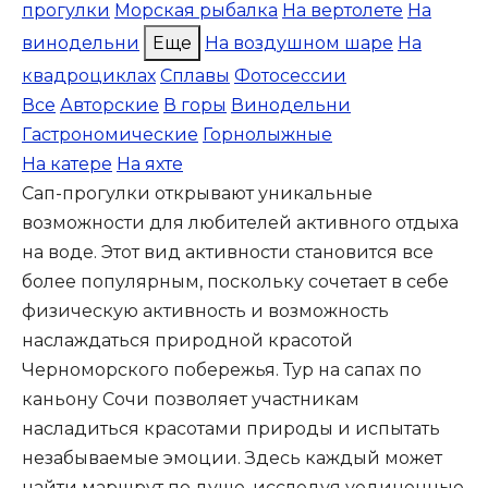
прогулки
Морская рыбалка
На вертолете
На
винодельни
Еще
На воздушном шаре
На
квадроциклах
Сплавы
Фотосессии
Все
Авторские
В горы
Винодельни
Гастрономические
Горнолыжные
На катере
На яхте
Сап-прогулки открывают уникальные
возможности для любителей активного отдыха
на воде. Этот вид активности становится все
более популярным, поскольку сочетает в себе
физическую активность и возможность
наслаждаться природной красотой
Черноморского побережья. Тур на сапах по
каньону Сочи позволяет участникам
насладиться красотами природы и испытать
незабываемые эмоции. Здесь каждый может
найти маршрут по душе, исследуя уединенные